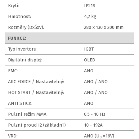
Krytí:
IP21S
Hmotnost:
4,2 kg
Rozměry (DxŠxV):
280 x 130 x 200 mm
FUNKCE:
Typ invertoru:
IGBT
Digitální displej:
OLED
EMC:
ANO
ARC FORCE / Nastavitelný:
ANO / ANO
HOT START / Nastavitelný:
ANO / ANO
ANTI STICK:
ANO
Pulzní režim MMA:
0,5 - 10 Hz
Pulzní proud I2 (základní)
10 - 192A
VRD:
ANO (U
=16V)
0