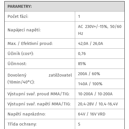
PARAMETRY:
Počet fází:
1
AC 230V+/-15%, 50/60
Napájecí napětí:
Hz
Max. / Efektivní proud:
42,0A / 26,0A
Účiník (cosᵠ):
0,76
Účinnost:
85%
200A / 60%
Dovolený zatěžovatel
(10min/40°C):
140A / 100%
Výstupní svař. proud MMA/TIG:
10-200A / 10-200A
Výstupní svař. napětí MMA/TIG:
20,4-28V / 10,4-16,4V
Napětí naprázdno:
64V / 16V VRD
Třída ochrany:
S