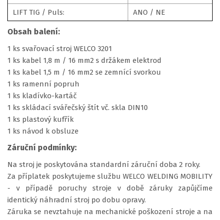
LIFT TIG / Puls:
ANO / NE
Obsah balení:
1 ks svařovací stroj WELCO 3201
1 ks kabel 1,8 m / 16 mm2 s držákem elektrod
1 ks kabel 1,5 m / 16 mm2 se zemnící svorkou
1 ks ramenní popruh
1 ks kladívko-kartáč
1 ks skládací svářečský štít vč. skla DIN10
1 ks plastový kufřík
1 ks návod k obsluze
Záruční podmínky:
Na stroj je poskytována standardní záruční doba 2 roky.
Za příplatek poskytujeme službu WELCO WELDING MOBILITY
- v případě poruchy stroje v době záruky zapůjčíme
identický náhradní stroj po dobu opravy.
Záruka se nevztahuje na mechanické poškození stroje a na