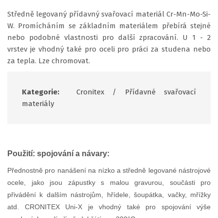
Středně legovaný přídavný svařovací materiál Cr-Mn-Mo-Si-
W. Promícháním se základním materiálem přebírá stejné
nebo podobné vlastnosti pro další zpracování. U 1 - 2
vrstev je vhodný také pro oceli pro práci za studena nebo
za tepla. Lze chromovat.
Kategorie:
Cronitex
/
Přídavné svařovací
materiály
Použití: spojování a návary:
Přednostně pro nanášení na nízko a středně legované nástrojové
ocele, jako jsou zápustky s malou gravurou, součásti pro
přivádění k dalším nástrojům, hřídele, šoupátka, vačky, mřížky
atd. CRONITEX Uni-X je vhodný také pro spojování výše