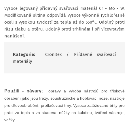
Vysoce legovaný přídavný svařovací materiál Cr - Mo - W.
Modifikovaná slitina odpovídá vysoce výkonné rychlořezné
oceli s vysokou tvrdostí za tepla až do 550°C. Odolný proti
rázu tlaku a otěru. Odolný proti trhlinám i při vícevrstvém
nanášení.
Kategorie:
Cronitex
/
Přídavné svařovací
materiály
Použití - návary:
opravy a výroba nástrojů pro třískové
obrábění jako jsou frézy, soustružnické a hoblovací nože, nástroje
pro dřevoobrábění, protlačovací trny. Vysoce zatěžované břity pro
práci za tepla a za studena, nůžky na kulatinu, tvářecí nástroje,
vačky.