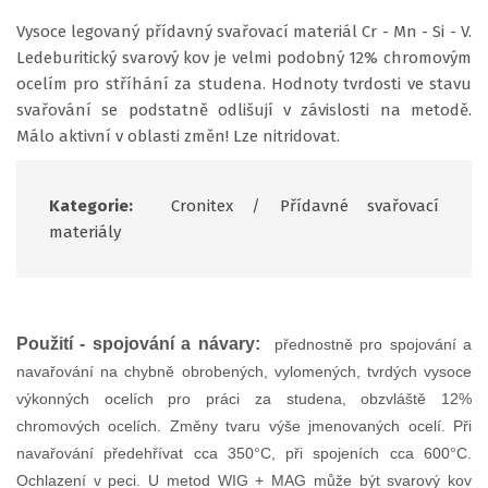
Vysoce legovaný přídavný svařovací materiál Cr - Mn - Si - V.
Ledeburitický svarový kov je velmi podobný 12% chromovým
ocelím pro stříhání za studena. Hodnoty tvrdosti ve stavu
svařování se podstatně odlišují v závislosti na metodě.
Málo aktivní v oblasti změn! Lze nitridovat.
Kategorie:
Cronitex
/
Přídavné svařovací
materiály
Použití - spojování a návary:
přednostně pro spojování a
navařování na chybně obrobených, vylomených, tvrdých vysoce
výkonných ocelích pro práci za studena, obzvláště 12%
chromových ocelích. Změny tvaru výše jmenovaných ocelí. Při
navařování předehřívat cca 350°C, při spojeních cca 600°C.
Ochlazení v peci. U metod WIG + MAG může být svarový kov