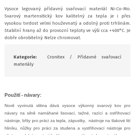
Vysoce legovaný přídavný svařovací materiál Ni-Co-Mo.
Svarový martensitický kov kalitelný za tepla je i přes
vysokou tvrdost velmi houževnatý a odolný proti trhlinám.
Stabilní hrany až do provozní teploty ve výši cca +400°C. Je
dobře obrobitelný. Nelze chromovat.
Kategorie:
Cronitex
/
Přídavné svařovací
materiály
Použití - návary:
Nově vyvinutá slitina dává vysoce výkonný svarový kov pro
návary na silně namáhané lisovací, tažné, razící a ostřihovací
nástroje, břity pro práci za tepla, zápustky, nástroje na tlakové lití
hliníku, nůžky pro práci za studena a vystřihovací nástroje pro