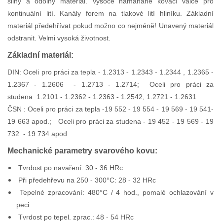
silný a odolný materiál. Vysoce namáhané kovací válce pro
kontinuální lití. Kanály forem na tlakové lití hliníku. Základní
materiál předehřívat pokud možno co nejméně! Unavený materiál
odstranit. Velmi vysoká životnost.
Základní materiál:
DIN: Oceli pro práci za tepla - 1.2313 - 1.2343 - 1.2344 , 1.2365 -
1.2367 - 1.2606 - 1.2713 - 1.2714; Oceli pro práci za
studena 1.2101 - 1.2362 - 1.2363 - 1.2542, 1.2721 - 1.2631
ČSN : Oceli pro práci za tepla -19 552 - 19 554 - 19 569 - 19 541-
19 663 apod.; Oceli pro práci za studena - 19 452 - 19 569 - 19
732 - 19 734 apod
Mechanické parametry svarového kovu:
Tvrdost po navaření: 30 - 36 HRc
Při předehřevu na 250 - 300°C: 28 - 32 HRc
Tepelné zpracování: 480°C / 4 hod., pomalé ochlazování v
peci
Tvrdost po tepel. zprac.: 48 - 54 HRc