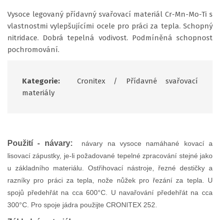
Vysoce legovaný přídavný svařovací materiál Cr-Mn-Mo-Ti s
vlastnostmi vylepšujícími ocele pro práci za tepla. Schopný
nitridace. Dobrá tepelná vodivost. Podmíněná schopnost
pochromování.
Kategorie:
Cronitex
/
Přídavné svařovací
materiály
Použití - návary:
návary na vysoce namáhané kovací a
lisovací zápustky, je-li požadované tepelné zpracování stejné jako
u základního materiálu. Ostřihovací nástroje, řezné destičky a
razníky pro práci za tepla, nože nůžek pro řezání za tepla. U
spojů předehřát na cca 600°C. U navařování předehřát na cca
300°C. Pro spoje jádra použijte CRONITEX 252.