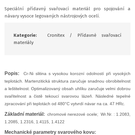
Speciální přídavný svařovací materiál pro spojování a
návary vysoce legovaných nástrojových ocelí.
Kategorie:
Cronitex
/
Přídavné svařovací
materiály
Popis:
Cr-Ni slitina s vysokou korozní odolností při vysokých
teplotách. Martenzitická struktura zaručuje snadnou obrobitelnost
a leštitelnost. Optimalizovaný obsah uhlíku zaručuje velmi dobrou
svařitelnost a čistě tekoucí svarovou lázeň. Následné tepelné
zpracování při teplotách od 480°C vytvrdí návar na ca. 47 HRc.
Základní materiál:
c
hromové nerezové ocele; Wr.Nr. : 1.2083,
1.2085, 1.2316, 1.4115, 1.4122
Mechanické parametry svarového kovu: