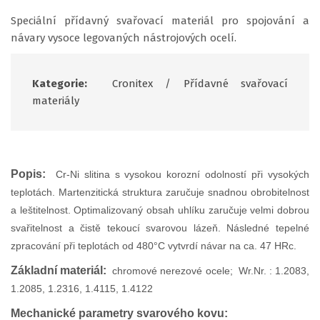
Speciální přídavný svařovací materiál pro spojování a
návary vysoce legovaných nástrojových ocelí.
Kategorie:
Cronitex
/
Přídavné svařovací
materiály
Popis:
Cr-Ni slitina s vysokou korozní odolností při vysokých
teplotách. Martenzitická struktura zaručuje snadnou obrobitelnost
a leštitelnost. Optimalizovaný obsah uhlíku zaručuje velmi dobrou
svařitelnost a čistě tekoucí svarovou lázeň. Následné tepelné
zpracování při teplotách od 480°C vytvrdí návar na ca. 47 HRc.
Základní materiál:
c
hromové nerezové ocele; Wr.Nr. : 1.2083,
1.2085, 1.2316, 1.4115, 1.4122
Mechanické parametry svarového kovu: