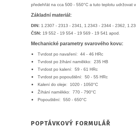
předehřát na cca 500 - 550°C a tuto teplotu udržovat
Základní materiál:
DIN:
1.2307 - 2313 - 2341, 1.2343 - 2344 - 2362, 1.23
ČSN:
19 552 - 19 554 - 19 569 - 19 541 apod.
Mechanické parametry svarového kovu:
Tvrdost po navaření: 44 - 46 HRc
Tvrdost po žíhání naměkko: 235 HB
Tvrdost po kalení: 59 - 61 HRc
Tvrdost po popouštění: 50 - 55 HRc
Kalení do oleje: 1020 - 1050°C
Žíhání naměkko: 770 - 790°C
Popouštění: 550 - 650°C
POPTÁVKOVÝ FORMULÁŘ