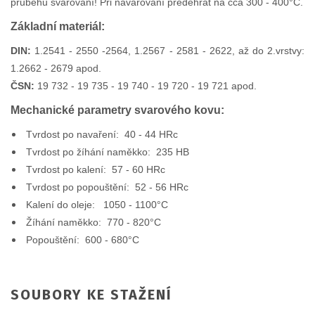
průběhu svařování! Při navařování předehřát na cca 300 - 400°C.
Základní materiál:
DIN:
1.2541 - 2550 -2564, 1.2567 - 2581 - 2622, až do 2.vrstvy:
1.2662 - 2679 apod.
ČSN:
19 732 - 19 735 - 19 740 - 19 720 - 19 721 apod.
Mechanické parametry svarového kovu:
Tvrdost po navaření: 40 - 44 HRc
Tvrdost po žíhání naměkko: 235 HB
Tvrdost po kalení: 57 - 60 HRc
Tvrdost po popouštění: 52 - 56 HRc
Kalení do oleje: 1050 - 1100°C
Žíhání naměkko: 770 - 820°C
Popouštění: 600 - 680°C
SOUBORY KE STAŽENÍ