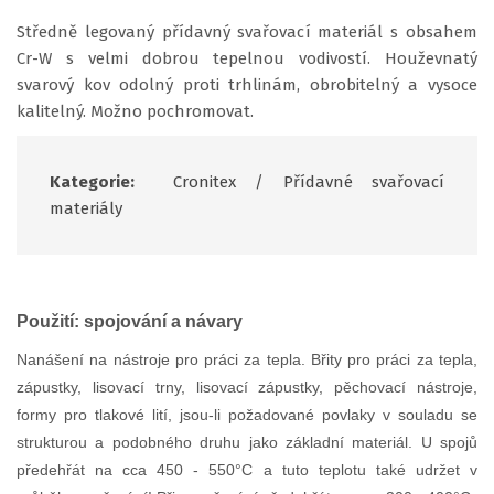
Středně legovaný přídavný svařovací materiál s obsahem
Cr-W s velmi dobrou tepelnou vodivostí. Houževnatý
svarový kov odolný proti trhlinám, obrobitelný a vysoce
kalitelný. Možno pochromovat.
Kategorie:
Cronitex
/
Přídavné svařovací
materiály
Použití: spojování a návary
Nanášení na nástroje pro práci za tepla. Břity pro práci za tepla,
zápustky, lisovací trny, lisovací zápustky, pěchovací nástroje,
formy pro tlakové lití, jsou-li požadované povlaky v souladu se
strukturou a podobného druhu jako základní materiál. U spojů
předehřát na cca 450 - 550°C a tuto teplotu také udržet v