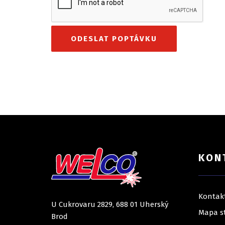
KON
Kontak
U Cukrovaru 2829, 688 01 Uherský
Mapa s
Brod