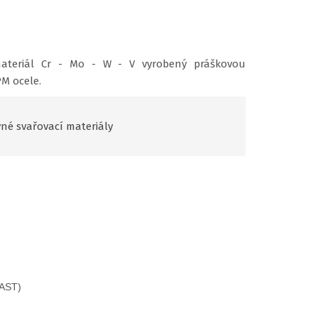
 materiál Cr - Mo - W - V vyrobený práškovou
PM ocele.
né svařovací materiály
LAST)