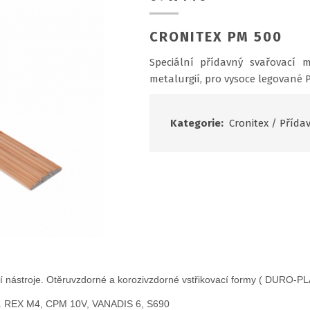
CRONITEX PM 500
Speciální přídavný svařovací
metalurgií, pro vysoce legované 
Kategorie:
Cronitex
/
Přídav
cí nástroje. Otěruvzdorné a korozivzdorné vstřikovací formy ( DURO-P
. REX M4, CPM 10V, VANADIS 6, S690