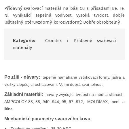
Přídavný svařovací materiál na bázi Cu s přísadami Be, Fe,
Ni. Vynikající tepelná vodivost, vysoká tvrdost, dobře
leštitelný, otěruvzdorný, korozivzdorný. Dobře obrobitelný.
Kategorie:
Cronitex
/
Přídavné svařovací
materiály
Použití - návary:
tepelně namáhané vstřikovací formy, jádra a
vložky zlepšující ochlazování. Velmi dobrá svařitelnost.
Základní materiál:
návary zvyšující tvrdost na mědi a slitinách,
AMPCOLOY-83,-88,-940,-944,-95,-97,-972, MOLDMAX, ocel a
litina.
Mechanické parametry svarového kovu:
Tvrdost po navaření: 25-30 HRC