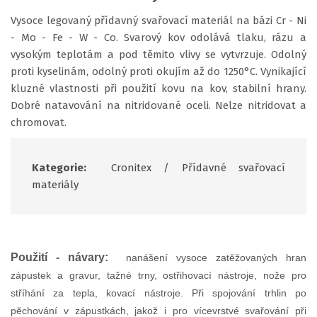
Vysoce legovaný přídavný svařovací materiál na bázi Cr - Ni
- Mo - Fe - W - Co. Svarový kov odolává tlaku, rázu a
vysokým teplotám a pod těmito vlivy se vytvrzuje. Odolný
proti kyselinám, odolný proti okujím až do 1250°C. Vynikající
kluzné vlastnosti při použití kovu na kov, stabilní hrany.
Dobré natavování na nitridované oceli. Nelze nitridovat a
chromovat.
Kategorie:
Cronitex
/
Přídavné svařovací
materiály
Použití - návary:
nanášení vysoce zatěžovaných hran
zápustek a gravur, tažné trny, ostřihovací nástroje, nože pro
stříhání za tepla, kovací nástroje. Při spojování trhlin po
pěchování v zápustkách, jakož i pro vícevrstvé svařování při