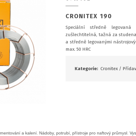
CRONITEX 190
Speciální středně legovaná
zušlechtitelná, tažná za studena
a středně legovanými nástrojovými
max. 50 HRC
Kategorie:
Cronitex
/
Přídav
mentování a kalení. Nádoby, potrubí, přístroje pro naftový průmysl. Vy