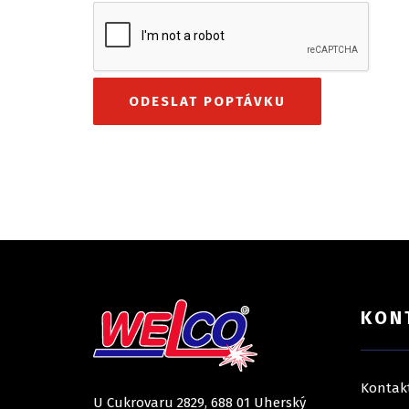
KON
Kontak
U Cukrovaru 2829, 688 01 Uherský