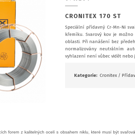
CRONITEX 170 ST
Speciální přídavný Cr-Mn-Ni sv
křemíku. Svarový kov je možno 
oblasti. Při nanášení bez přede
normalizovány neutrálním au
vyhlazení není vůbec vidět nebo j
Kategorie:
Cronitex
/
Přídav
ích forem z kalitelných ocelí s obsahem niklu, které musí být svařo