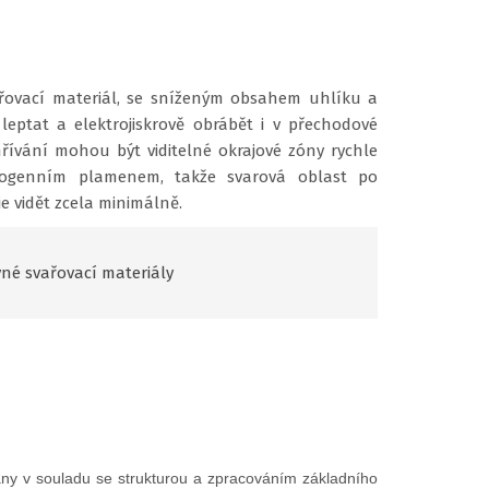
ařovací materiál, se sníženým obsahem uhlíku a
leptat a elektrojiskrově obrábět i v přechodové
hřívání mohou být viditelné okrajové zóny rychle
togenním plamenem, takže svarová oblast po
e vidět zcela minimálně.
né svařovací materiály
vány v souladu se strukturou a zpracováním základního