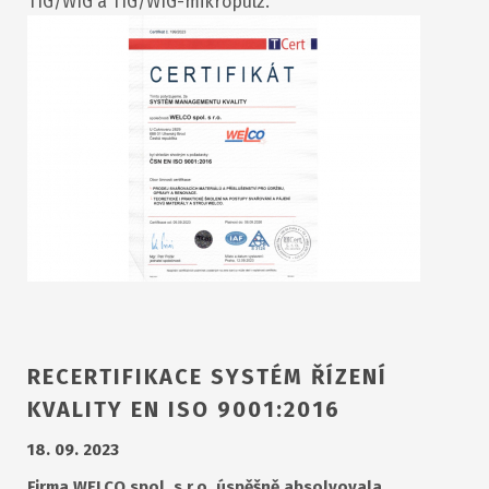
TIG/WIG a TIG/WIG-mikropulz.
RECERTIFIKACE SYSTÉM ŘÍZENÍ
KVALITY EN ISO 9001:2016
18. 09. 2023
Firma WELCO spol. s r.o. úspěšně absolvovala