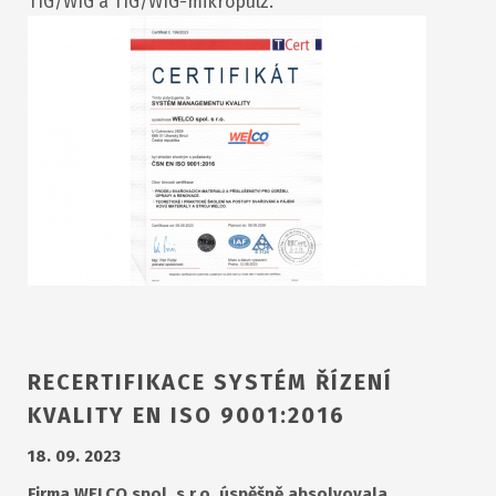
TIG/WIG a TIG/WIG-mikropulz.
RECERTIFIKACE SYSTÉM ŘÍZENÍ
KVALITY EN ISO 9001:2016
18. 09. 2023
Firma WELCO spol. s r.o. úspěšně absolvovala