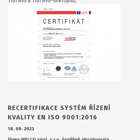
TIG/WIG a TIG/WIG-mikropulz.
RECERTIFIKACE SYSTÉM ŘÍZENÍ
KVALITY EN ISO 9001:2016
18. 09. 2023
Firma WELCO spol. s r.o. úspěšně absolvovala