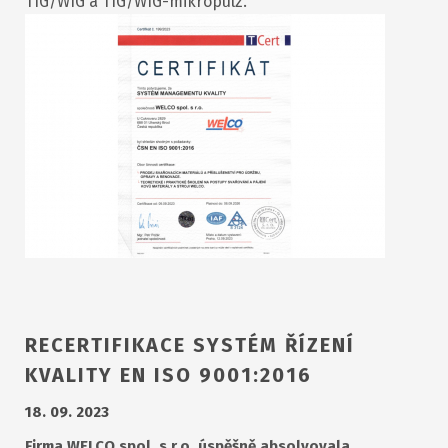
TIG/WIG a TIG/WIG-mikropulz.
RECERTIFIKACE SYSTÉM ŘÍZENÍ
KVALITY EN ISO 9001:2016
18. 09. 2023
Firma WELCO spol. s r.o. úspěšně absolvovala