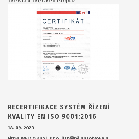
TIG/WIG a TIG/WIG-mikropulz.
RECERTIFIKACE SYSTÉM ŘÍZENÍ
KVALITY EN ISO 9001:2016
18. 09. 2023
Firma WELCO spol. s r.o. úspěšně absolvovala