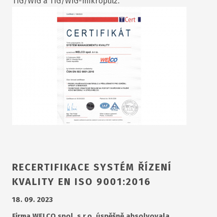
TIG/WIG a TIG/WIG-mikropulz.
RECERTIFIKACE SYSTÉM ŘÍZENÍ
KVALITY EN ISO 9001:2016
18. 09. 2023
Firma WELCO spol. s r.o. úspěšně absolvovala