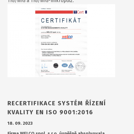
TIG/WIG a TIG/WIG-mikropulz.
RECERTIFIKACE SYSTÉM ŘÍZENÍ
KVALITY EN ISO 9001:2016
18. 09. 2023
Firma WELCO spol. s r.o. úspěšně absolvovala