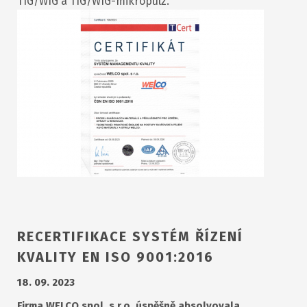
TIG/WIG a TIG/WIG-mikropulz.
RECERTIFIKACE SYSTÉM ŘÍZENÍ
KVALITY EN ISO 9001:2016
18. 09. 2023
Firma WELCO spol. s r.o. úspěšně absolvovala