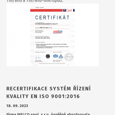
TIG/WIG a TIG/WIG-mikropulz.
RECERTIFIKACE SYSTÉM ŘÍZENÍ
KVALITY EN ISO 9001:2016
18. 09. 2023
Firma WELCO spol. s r.o. úspěšně absolvovala