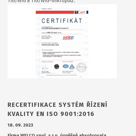
TIG/WIG a TIG/WIG-mikropulz.
RECERTIFIKACE SYSTÉM ŘÍZENÍ
KVALITY EN ISO 9001:2016
18. 09. 2023
Firma WELCO spol. s r.o. úspěšně absolvovala