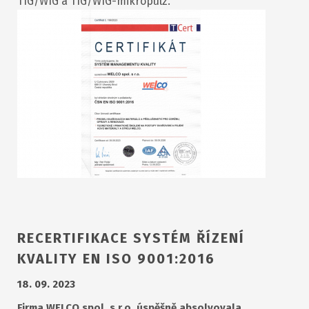
TIG/WIG a TIG/WIG-mikropulz.
RECERTIFIKACE SYSTÉM ŘÍZENÍ
KVALITY EN ISO 9001:2016
18. 09. 2023
Firma WELCO spol. s r.o. úspěšně absolvovala