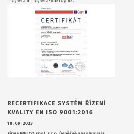
TIG/WIG a TIG/WIG-mikropulz.
RECERTIFIKACE SYSTÉM ŘÍZENÍ
KVALITY EN ISO 9001:2016
18. 09. 2023
Firma WELCO spol. s r.o. úspěšně absolvovala