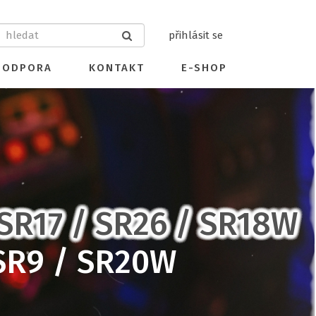
přihlásit se
PODPORA
KONTAKT
E-SHOP
SR17 / SR26 / SR18W
SR9 / SR20W