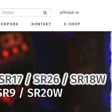
přihlásit se
PODPORA
KONTAKT
E-SHOP
SR17 / SR26 / SR18W
SR9 / SR20W