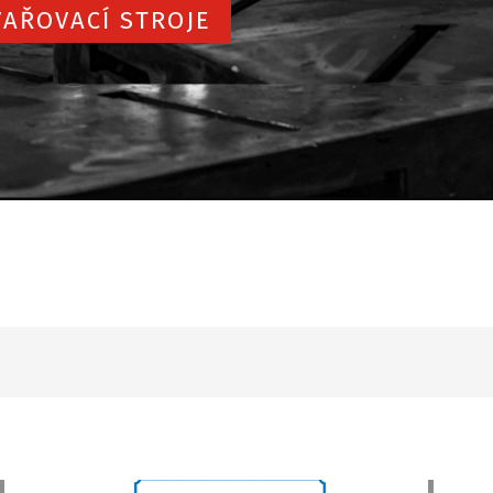
AŘOVACÍ STROJE