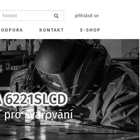
přihlásit se
PODPORA
KONTAKT
E-SHOP
A 6221SLCD
 pro svařování