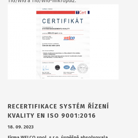
TIG/WIG a TIG/WIG-mikropulz.
RECERTIFIKACE SYSTÉM ŘÍZENÍ
KVALITY EN ISO 9001:2016
18. 09. 2023
Firma WELCO spol. s r.o. úspěšně absolvovala