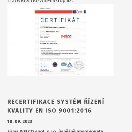
TIG/WIG a TIG/WIG-mikropulz.
RECERTIFIKACE SYSTÉM ŘÍZENÍ
KVALITY EN ISO 9001:2016
18. 09. 2023
Firma WELCO spol. s r.o. úspěšně absolvovala