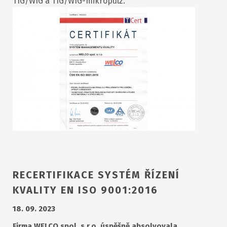
TIG/WIG a TIG/WIG-mikropulz.
RECERTIFIKACE SYSTÉM ŘÍZENÍ
KVALITY EN ISO 9001:2016
18. 09. 2023
Firma WELCO spol. s r.o. úspěšně absolvovala