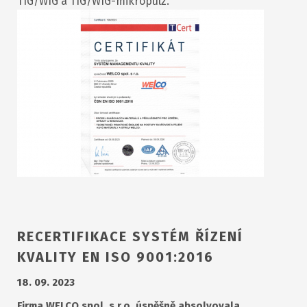
TIG/WIG a TIG/WIG-mikropulz.
RECERTIFIKACE SYSTÉM ŘÍZENÍ
KVALITY EN ISO 9001:2016
18. 09. 2023
Firma WELCO spol. s r.o. úspěšně absolvovala