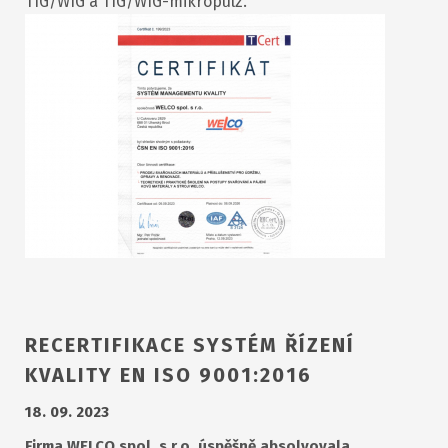
TIG/WIG a TIG/WIG-mikropulz.
RECERTIFIKACE SYSTÉM ŘÍZENÍ
KVALITY EN ISO 9001:2016
18. 09. 2023
Firma WELCO spol. s r.o. úspěšně absolvovala