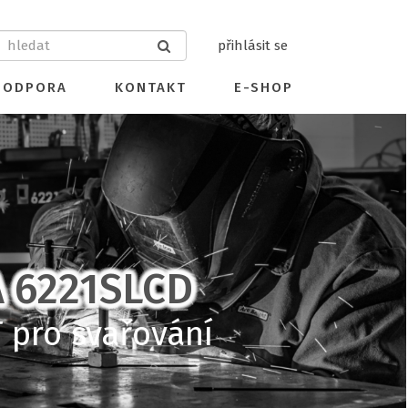
přihlásit se
PODPORA
KONTAKT
E-SHOP
A 6221SLCD
 pro svařování