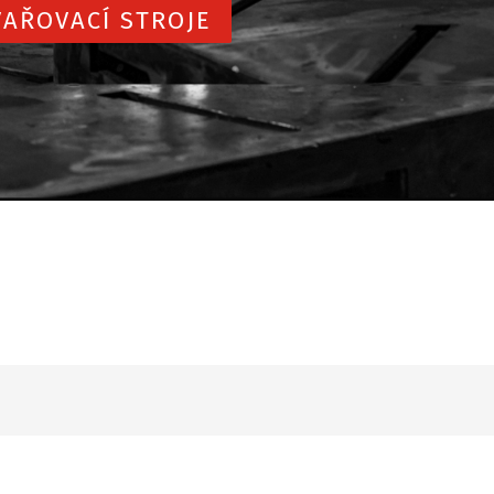
AŘOVACÍ STROJE