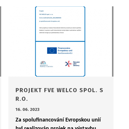
PROJEKT FVE WELCO SPOL. S
R.O.
16. 06. 2023
Za spolufinancování Evropskou unií
byl realizován projek na výstavbu