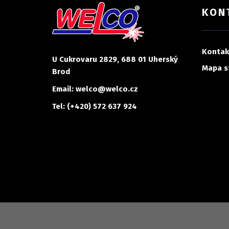
KON
Kontak
U Cukrovaru 2829, 688 01 Uherský
Mapa s
Brod
Email: welco@welco.cz
Tel: (+420) 572 637 924