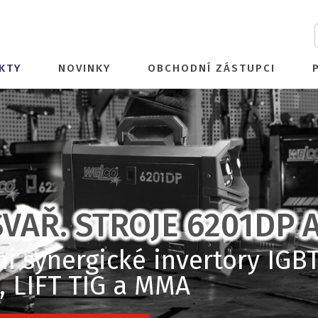
KTY
NOVINKY
OBCHODNÍ ZÁSTUPCI
VAŘ. STROJE 6201DP 
 synergické invertory IGBT
 LIFT TIG a MMA