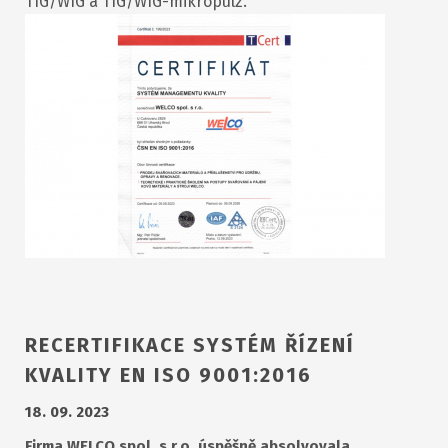
TIG/WIG a TIG/WIG-mikropulz.
RECERTIFIKACE SYSTÉM ŘÍZENÍ
KVALITY EN ISO 9001:2016
18. 09. 2023
Firma WELCO spol. s r.o. úspěšně absolvovala