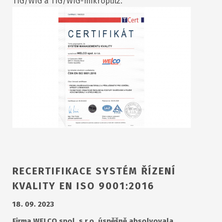
TIG/WIG a TIG/WIG-mikropulz.
RECERTIFIKACE SYSTÉM ŘÍZENÍ
KVALITY EN ISO 9001:2016
18. 09. 2023
Firma WELCO spol. s r.o. úspěšně absolvovala