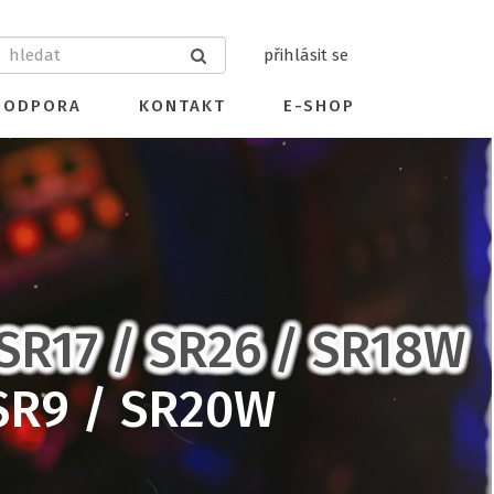
přihlásit se
PODPORA
KONTAKT
E-SHOP
SR17 / SR26 / SR18W
SR9 / SR20W