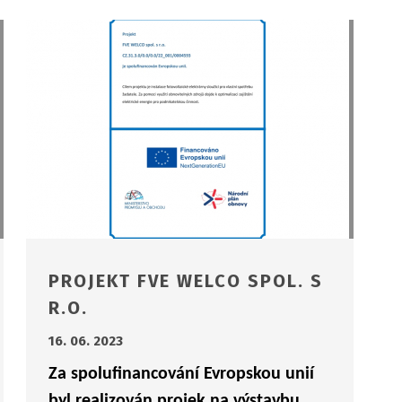
PROJEKT FVE WELCO SPOL. S
R.O.
16. 06. 2023
Za spolufinancování Evropskou unií
byl realizován projek na výstavbu