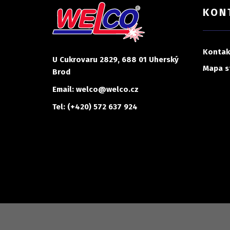
KON
Kontak
U Cukrovaru 2829, 688 01 Uherský
Mapa s
Brod
Email: welco@welco.cz
Tel: (+420) 572 637 924