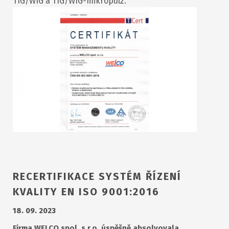
TIG/WIG a TIG/WIG-mikropulz.
RECERTIFIKACE SYSTÉM ŘÍZENÍ
KVALITY EN ISO 9001:2016
18. 09. 2023
Firma WELCO spol. s r.o. úspěšně absolvovala